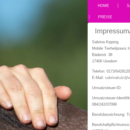
HOME
S
PREISE
Impressum
Sabrina Kipping
Mobile Tierheilpraxis
Bäderstr. 38
17406 Usedom
Telefon: 0173/642912
E-Mail:
sabrinakulz@
Umsatzsteuer-ID:
Umsatzsteuer-Identif
084/242/07099
Berufsbezeichnung: Tie
Berufshaftpflichtversi