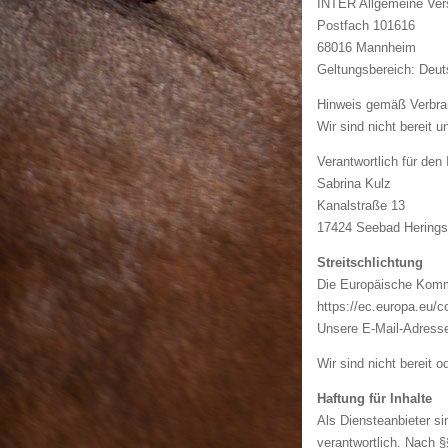
INTER Allgemeine Ver
Postfach 101616
68016 Mannheim
Geltungsbereich: Deut
Hinweis gemäß Verbra
Wir sind nicht bereit 
Verantwortlich für den
Sabrina Kulz
Kanalstraße 13
17424 Seebad Herings
Streitschlichtung
Die Europäische Kommis
https://ec.europa.eu/
Unsere E-Mail-Adress
Wir sind nicht bereit 
Haftung für Inhalte
Als Diensteanbieter s
verantwortlich. Nach §