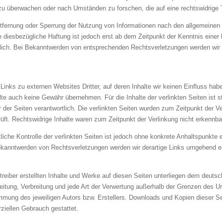
zu überwachen oder nach Umständen zu forschen, die auf eine rechtswidrige T
ntfernung oder Sperrung der Nutzung von Informationen nach den allgemeinen
e diesbezügliche Haftung ist jedoch erst ab dem Zeitpunkt der Kenntnis einer
ich. Bei Bekanntwerden von entsprechenden Rechtsverletzungen werden wir 
Links zu externen Websites Dritter, auf deren Inhalte wir keinen Einfluss ha
lte auch keine Gewähr übernehmen. Für die Inhalte der verlinkten Seiten ist st
r der Seiten verantwortlich. Die verlinkten Seiten wurden zum Zeitpunkt der V
ft. Rechtswidrige Inhalte waren zum Zeitpunkt der Verlinkung nicht erkennba
liche Kontrolle der verlinkten Seiten ist jedoch ohne konkrete Anhaltspunkte 
ekanntwerden von Rechtsverletzungen werden wir derartige Links umgehend e
treiber erstellten Inhalte und Werke auf diesen Seiten unterliegen dem deuts
beitung, Verbreitung und jede Art der Verwertung außerhalb der Grenzen des U
immung des jeweiligen Autors bzw. Erstellers. Downloads und Kopien dieser Se
ziellen Gebrauch gestattet.