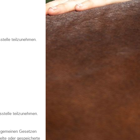
sstelle teilzunehmen.
gsstelle teilzunehmen.
allgemeinen Gesetzen
telte oder gespeicherte