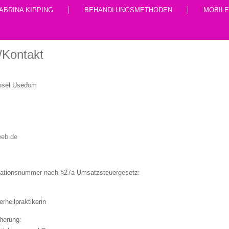
ABRINA KIPPING
BEHANDLUNGSMETHODEN
MOBIL
/Kontakt
 Insel Usedom
0
web.de
ikationsnummer nach §27a Umsatzsteuergesetz:
rheilpraktikerin
cherung: