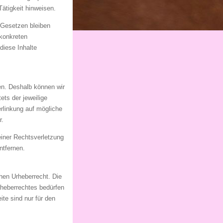
ätigkeit hinweisen.
 Gesetzen bleiben
 konkreten
diese Inhalte
ben. Deshalb können wir
ets der jeweilige
erlinkung auf mögliche
r.
einer Rechtsverletzung
ntfernen.
chen Urheberrecht. Die
rheberrechtes bedürfen
ite sind nur für den