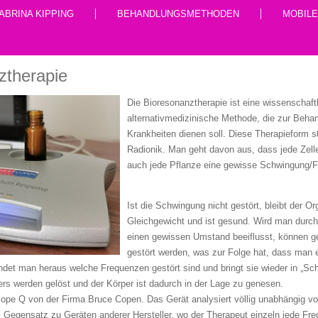
ABRINA KIPPING
BEHANDLUNGSMETHODEN
MOBIL
ztherapie
Die Bioresonanztherapie ist eine wissenschaftl
alternativmedizinische Methode, die zur Behan
Krankheiten dienen soll. Diese Therapieform st
Radionik. Man geht davon aus, dass jede Zelle
auch jede Pflanze eine gewisse Schwingung/F
Ist die Schwingung nicht gestört, bleibt der 
Gleichgewicht und ist gesund. Wird man durch 
einen gewissen Umstand beeiflusst, können 
gestört werden, was zur Folge hat, dass man er
ndet man heraus welche Frequenzen gestört sind und bringt sie wieder in „S
ers werden gelöst und der Körper ist dadurch in der Lage zu genesen.
cope Q von der Firma Bruce Copen. Das Gerät analysiert völlig unabhängig v
Gegensatz zu Geräten anderer Hersteller, wo der Therapeut einzeln jede Fre