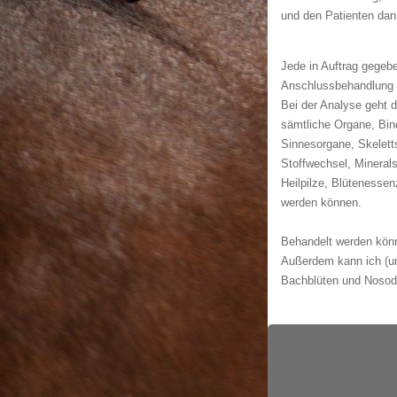
und den Patienten dann 
Jede in Auftrag gegeb
Anschlussbehandlung 
Bei der Analyse geht 
sämtliche Organe, Bi
Sinnesorgane, Skelett
Stoffwechsel, Mineral
Heilpilze, Blütenesse
werden können.
Behandelt werden kön
Außerdem kann ich (un
Bachblüten und Nosode