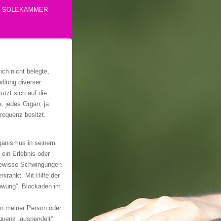
E SOLEKAMMER
ich nicht belegte,
dlung diverser
ützt sich auf die
, jedes Organ, ja
requenz besitzt.
Organismus in seinem
ein Erlebnis oder
gewisse Schwingungen
krankt. Mit Hilfe der
chwung“. Blockaden im
on meiner Person oder
quenz „auspendelt“