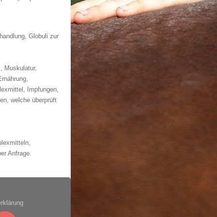
handlung, Globuli zur
.
, Muskulatur,
Ernährung,
exmittel, Impfungen,
en, welche überprüft
lexmitteln,
er Anfrage.
rklärung