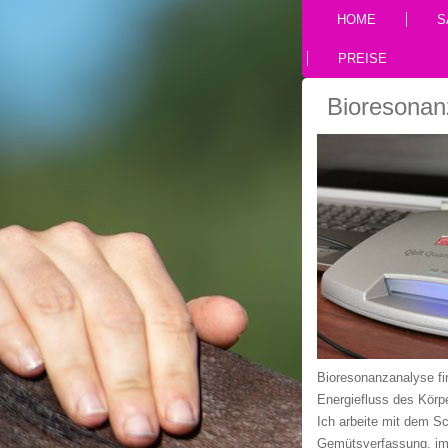
HOME
S
PREISE
Bioresonan
Bioresonanzanalyse fi
Energiefluss des Körp
Ich arbeite mit dem S
Gemütsverfassung, im 