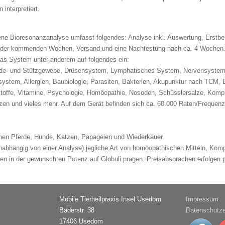
interpretiert.
ene Bioresonanzanalyse umfasst folgendes: Analyse inkl. Auswertung, Erstbe
der kommenden Wochen, Versand und eine Nachtestung nach ca. 4 Wochen
das System unter anderem auf folgendes ein:
nde- und Stützgewebe, Drüsensystem, Lymphatisches System, Nervensystem
system, Allergien, Baubiologie, Parasiten, Bakterien, Akupunktur nach TCM, 
stoffe, Vitamine, Psychologie, Homöopathie, Nosoden, Schüsslersalze, Kompl
nzen und vieles mehr. Auf dem Gerät befinden sich ca. 60.000 Raten/Frequenz
nen Pferde, Hunde, Katzen, Papageien und Wiederkäuer.
abhängig von einer Analyse) jegliche Art von homöopathischen Mitteln, Komp
n in der gewünschten Potenz auf Globuli prägen. Preisabsprachen erfolgen p
Mobile Tierheilpraxis Insel Usedom
Impressum
Bäderstr. 38
Datenschutze
17406 Usedom